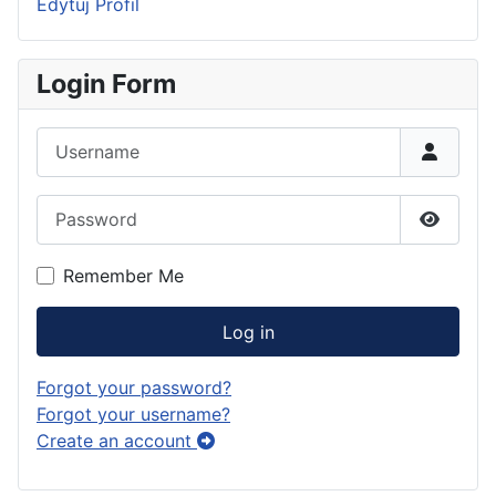
Edytuj Profil
Login Form
Username
Password
Show P
Remember Me
Log in
Forgot your password?
Forgot your username?
Create an account