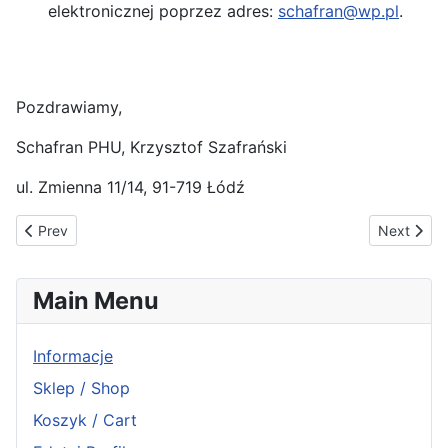
elektronicznej poprzez adres:
schafran@wp.pl
.
Pozdrawiamy,
Schafran PHU, Krzysztof Szafrański
ul. Zmienna 11/14, 91-719 Łódź
Previous article: Skup / Kupimy
Next articl
Prev
Next
Main Menu
Informacje
Sklep / Shop
Koszyk / Cart